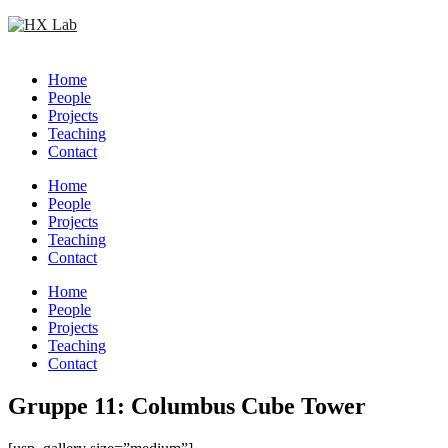
Skip
to
content
Home
People
Projects
Teaching
Contact
Home
People
Projects
Teaching
Contact
Circular
Home
focus
People
Projects
Teaching
Contact
Circular
Gruppe 11: Columbus Cube Tower
focus