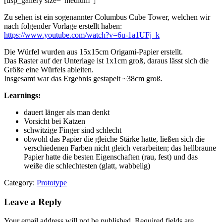
[usp_gallery size=”medium”]
Zu sehen ist ein sogenannter Columbus Cube Tower, welchen wir
nach folgender Vorlage erstellt haben:
https://www.youtube.com/watch?v=6u-1a1UFj_k
Die Würfel wurden aus 15x15cm Origami-Papier erstellt.
Das Raster auf der Unterlage ist 1x1cm groß, daraus lässt sich die
Größe eine Würfels ableiten.
Insgesamt war das Ergebnis gestapelt ~38cm groß.
Learnings:
dauert länger als man denkt
Vorsicht bei Katzen
schwitzige Finger sind schlecht
obwohl das Papier die gleiche Stärke hatte, ließen sich die
verschiedenen Farben nicht gleich verarbeiten; das hellbraune
Papier hatte die besten Eigenschaften (rau, fest) und das
weiße die schlechtesten (glatt, wabbelig)
Category:
Prototype
Leave a Reply
Your email address will not be published.
Required fields are