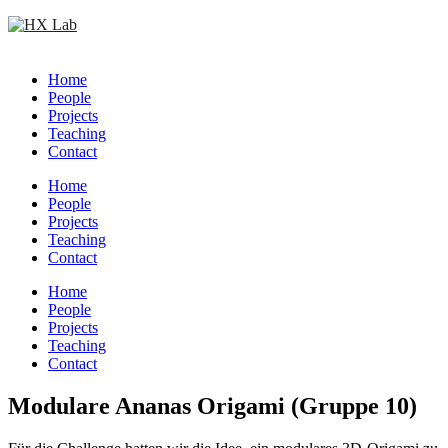
Skip
to
content
Home
People
Projects
Teaching
Contact
Home
People
Projects
Teaching
Contact
Circular
Home
focus
People
Projects
Teaching
Contact
Circular
Modulare Ananas Origami (Gruppe 10)
focus