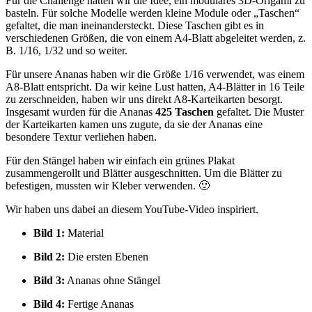
Für die Challenge hatten wir die Idee, ein modulares 3D-Origami zu
basteln. Für solche Modelle werden kleine Module oder „Taschen“
gefaltet, die man ineinandersteckt. Diese Taschen gibt es in
verschiedenen Größen, die von einem A4-Blatt abgeleitet werden, z.
B. 1/16, 1/32 und so weiter.
Für unsere Ananas haben wir die Größe 1/16 verwendet, was einem
A8-Blatt entspricht. Da wir keine Lust hatten, A4-Blätter in 16 Teile
zu zerschneiden, haben wir uns direkt A8-Karteikarten besorgt.
Insgesamt wurden für die Ananas
425 Taschen
gefaltet. Die Muster
der Karteikarten kamen uns zugute, da sie der Ananas eine
besondere Textur verliehen haben.
Für den Stängel haben wir einfach ein grünes Plakat
zusammengerollt und Blätter ausgeschnitten. Um die Blätter zu
befestigen, mussten wir Kleber verwenden. 🙂
Wir haben uns dabei an diesem YouTube-Video inspiriert.
Bild 1:
Material
Bild 2:
Die ersten Ebenen
Bild 3:
Ananas ohne Stängel
Bild 4:
Fertige Ananas