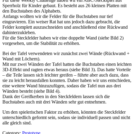
Für diese Weekly Challenge haben wir ein ABC-Steckspiel aus
Sperrholz für Kinder gebaut. Es besteht aus 26 kleinen Platten mit
den Buchstaben des Alphabets.
Anfangs wollten wir die Felder für die Buchstaben nur tief
eingravieren. Ein weiser Rat hat uns jedoch dazu gebracht, die
Felder komplett auszuschneiden und anschließend eine Rückwand
dahinterzukleben.
Für die Steckfelder haben wir eine doppelte Wand (siehe Bild 2)
vorgesehen, um die Stabilität zu erhöhen.
Bei der Tafel verwendeten wir zunächst zwei Wände (Rückwand +
Wand mit Löchern).
Mit nur zwei Wänden der Tafel hatten die Buchstaben einen leichten
3D-Effekt und ragten etwas heraus (siehe Bild 3). Das hatte Vorteile
– die Teile lassen sich leichter greifen – führte aber auch dazu, dass
sie zu leicht herausfallen konnten. Daher haben wir uns entschieden,
eine weitere Wand hinzuzufügen, sodass die Tafel nun aus drei
Wänden besteht (siehe Bild 4).
Dank der Greifkerben in den Steckfeldern lassen sich die
Buchstaben auch mit drei Wänden sehr gut entnehmen.
Um den spielerischen Faktor zu erhöhen, könnten die Steckfelder
unterschiedlich geformt sein, sodass sie individuell passen und nicht
alle gleich sind.
Category:
Prototype