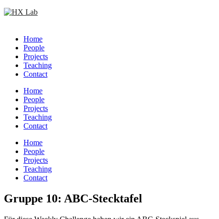
Skip
to
content
Home
People
Projects
Teaching
Contact
Home
People
Projects
Teaching
Contact
Circular
Home
focus
People
Projects
Teaching
Contact
Circular
Gruppe 10: ABC-Stecktafel
focus