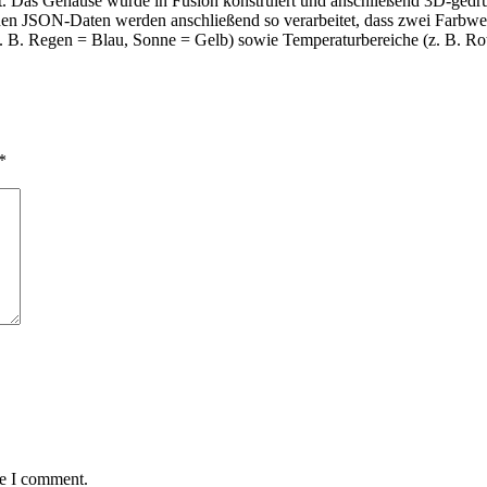
t. Das Gehäuse wurde in Fusion konstruiert und anschließend 3D-gedr
nen JSON-Daten werden anschließend so verarbeitet, dass zwei Farbwer
z. B. Regen = Blau, Sonne = Gelb) sowie Temperaturbereiche (z. B. Ro
*
me I comment.