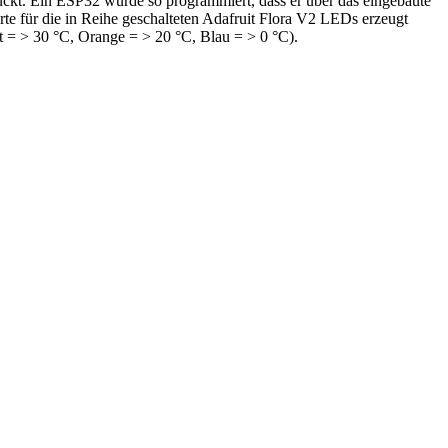
uckt. Ein ESP32 wurde so programmiert, dass er über das eingebaute
te für die in Reihe geschalteten Adafruit Flora V2 LEDs erzeugt
t = > 30 °C, Orange = > 20 °C, Blau = > 0 °C).