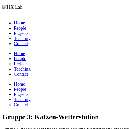
Skip
to
content
Home
People
Projects
Teaching
Contact
Home
People
Projects
Teaching
Contact
Circular
Home
focus
People
Projects
Teaching
Contact
Circular
Gruppe 3: Katzen-Wetterstation
focus