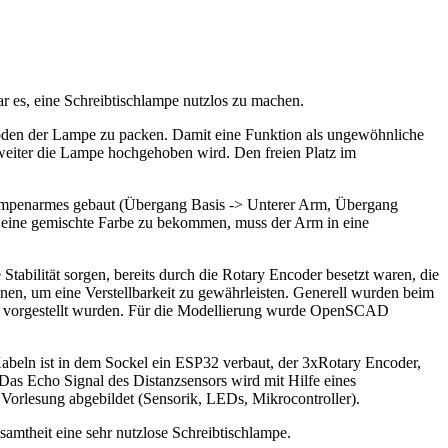
r es, eine Schreibtischlampe nutzlos zu machen.
Boden der Lampe zu packen. Damit eine Funktion als ungewöhnliche
eiter die Lampe hochgehoben wird. Den freien Platz im
 Lampenarmes gebaut (Übergang Basis -> Unterer Arm, Übergang
 eine gemischte Farbe zu bekommen, muss der Arm in eine
tabilität sorgen, bereits durch die Rotary Encoder besetzt waren, die
nen, um eine Verstellbarkeit zu gewährleisten. Generell wurden beim
ung vorgestellt wurden. Für die Modellierung wurde OpenSCAD
Kabeln ist in dem Sockel ein ESP32 verbaut, der 3xRotary Encoder,
Das Echo Signal des Distanzsensors wird mit Hilfe eines
orlesung abgebildet (Sensorik, LEDs, Mikrocontroller).
esamtheit eine sehr nutzlose Schreibtischlampe.