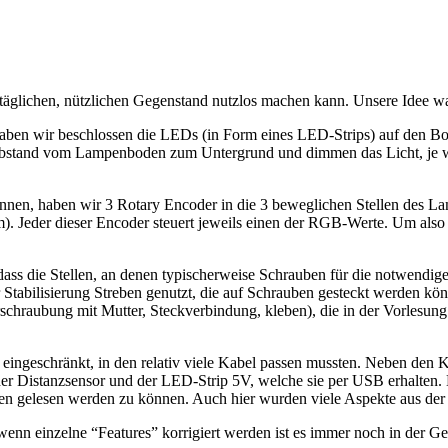
lltäglichen, nützlichen Gegenstand nutzlos machen kann. Unsere Idee wa
 haben wir beschlossen die LEDs (in Form eines LED-Strips) auf den 
Abstand vom Lampenboden zum Untergrund und dimmen das Licht, je w
önnen, haben wir 3 Rotary Encoder in die 3 beweglichen Stellen des
 Jeder dieser Encoder steuert jeweils einen der RGB-Werte. Um also
s die Stellen, an denen typischerweise Schrauben für die notwendige S
tabilisierung Streben genutzt, die auf Schrauben gesteckt werden kön
rschraubung mit Mutter, Steckverbindung, kleben), die in der Vorles
s eingeschränkt, in den relativ viele Kabel passen mussten. Neben den 
er Distanzsensor und der LED-Strip 5V, welche sie per USB erhalten. 
 gelesen werden zu können. Auch hier wurden viele Aspekte aus der V
t wenn einzelne “Features” korrigiert werden ist es immer noch in der G